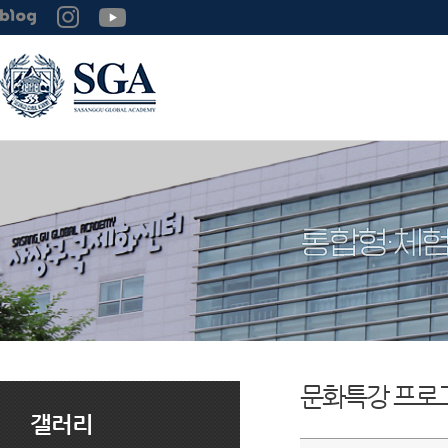
문화특강 프로
갤러리